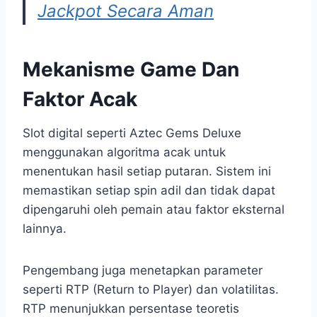
Jackpot Secara Aman
Mekanisme Game Dan
Faktor Acak
Slot digital seperti Aztec Gems Deluxe
menggunakan algoritma acak untuk
menentukan hasil setiap putaran. Sistem ini
memastikan setiap spin adil dan tidak dapat
dipengaruhi oleh pemain atau faktor eksternal
lainnya.
Pengembang juga menetapkan parameter
seperti RTP (Return to Player) dan volatilitas.
RTP menunjukkan persentase teoretis