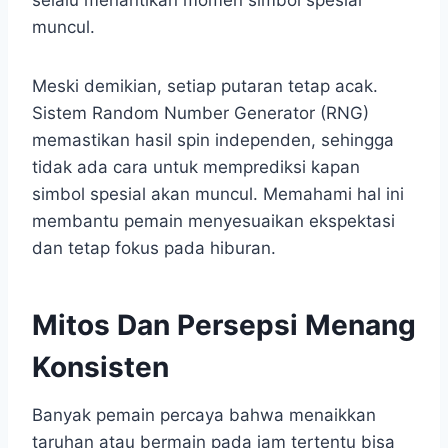
muncul.
Meski demikian, setiap putaran tetap acak.
Sistem Random Number Generator (RNG)
memastikan hasil spin independen, sehingga
tidak ada cara untuk memprediksi kapan
simbol spesial akan muncul. Memahami hal ini
membantu pemain menyesuaikan ekspektasi
dan tetap fokus pada hiburan.
Mitos Dan Persepsi Menang
Konsisten
Banyak pemain percaya bahwa menaikkan
taruhan atau bermain pada jam tertentu bisa