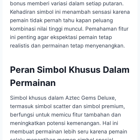
bonus memberi variasi dalam setiap putaran.
Kehadiran simbol ini menambah sensasi karena
pemain tidak pernah tahu kapan peluang
kombinasi nilai tinggi muncul. Pemahaman fitur
ini penting agar ekspektasi pemain tetap
realistis dan permainan tetap menyenangkan.
Peran Simbol Khusus Dalam
Permainan
Simbol khusus dalam Aztec Gems Deluxe,
termasuk simbol scatter dan simbol premium,
berfungsi untuk memicu fitur tambahan dan
meningkatkan potensi kemenangan. Hal ini
membuat permainan lebih seru karena pemain
selalu menantikan momen simbol spesial