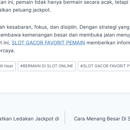
n ini, pemain tidak hanya bermain secara acak, tetapi 
kan peluang jackpot.
h kesabaran, fokus, dan disiplin. Dengan strategi yang
 membawa kemenangan besar dan membuka jalan menuju 
t ini,
SLOT GACOR FAVORIT PEMAIN
memberikan inform
ercaya.
lli Heat
#
BERMAIN DI SLOT ONLINE
#
SLOT GACOR FAVORIT 
atkan Ledakan Jackpot di
Cara Menang Besar Di S