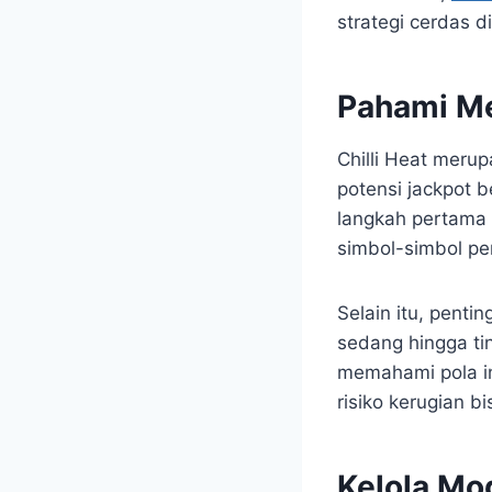
strategi cerdas di
Pahami Me
Chilli Heat merup
potensi jackpot
langkah pertama a
simbol-simbol pe
Selain itu, pentin
sedang hingga ti
memahami pola in
risiko kerugian b
Kelola Mo