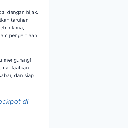
dal dengan bijak.
tkan taruhan
lebih lama,
alam pengelolaan
tu mengurangi
memanfaatkan
sabar, dan siap
ackpot di