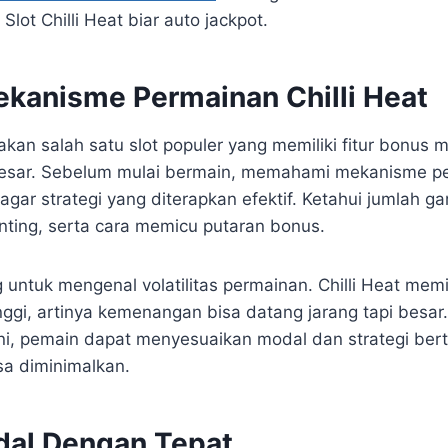
 Slot Chilli Heat biar auto jackpot.
kanisme Permainan Chilli Heat
akan salah satu slot populer yang memiliki fitur bonus 
 besar. Sebelum mulai bermain, memahami mekanisme p
gar strategi yang diterapkan efektif. Ketahui jumlah g
nting, serta cara memicu putaran bonus.
g untuk mengenal volatilitas permainan. Chilli Heat memili
nggi, artinya kemenangan bisa datang jarang tapi besar
i, pemain dapat menyesuaikan modal dan strategi bert
isa diminimalkan.
dal Dengan Tepat