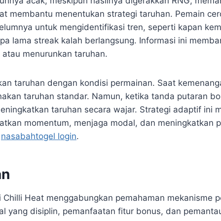
nuhnya acak; meskipun hasilnya digerakkan RNG, mema
t membantu menentukan strategi taruhan. Pemain cer
belumnya untuk mengidentifikasi tren, seperti kapan ke
pa lama streak kalah berlangsung. Informasi ini memb
 atau menurunkan taruhan.
aikan taruhan dengan kondisi permainan. Saat kemenanga
nakan taruhan standar. Namun, ketika tanda putaran b
ningkatkan taruhan secara wajar. Strategi adaptif ini
tkan momentum, menjaga modal, dan meningkatkan pe
i
nasabahtogel login
.
an
 di Chilli Heat menggabungkan pemahaman mekanisme p
l yang disiplin, pemanfaatan fitur bonus, dan pemanta