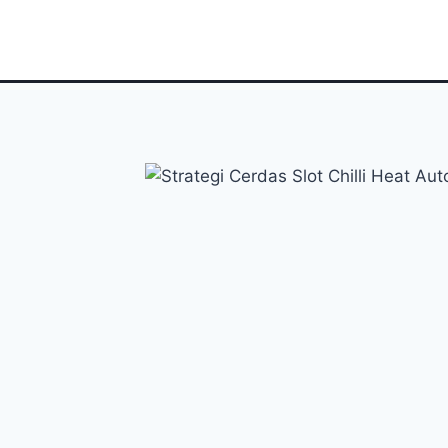
Skip
to
content