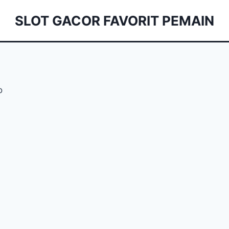
SLOT GACOR FAVORIT PEMAIN