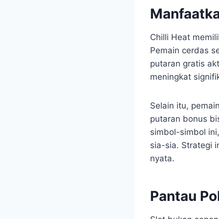
Manfaatka
Chilli Heat memil
Pemain cerdas se
putaran gratis a
meningkat signif
Selain itu, pema
putaran bonus bi
simbol-simbol in
sia-sia. Strategi
nyata.
Pantau Pol