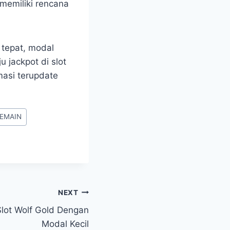
memiliki rencana
 tepat, modal
jackpot di slot
asi terupdate
PEMAIN
NEXT
lot Wolf Gold Dengan
Modal Kecil