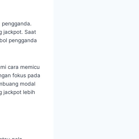
ol pengganda.
 jackpot. Saat
mbol pengganda
ami cara memicu
engan fokus pada
embuang modal
g jackpot lebih