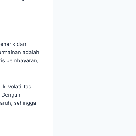
menarik dan
ermainan adalah
aris pembayaran,
ki volatilitas
. Dengan
aruh, sehingga