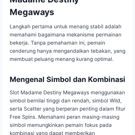
Megaways
Langkah pertama untuk menang stabil adalah
memahami bagaimana mekanisme permainan
bekerja. Tanpa pemahaman ini, pemain
cenderung hanya mengandalkan tebakan, yang
membuat peluang menang kurang optimal.
Mengenal Simbol dan Kombinasi
Slot Madame Destiny Megaways menggunakan
simbol bernilai tinggi dan rendah, simbol Wild,
serta Scatter yang berperan penting dalam fitur
Free Spins. Memahami peran masing-masing
simbol memungkinkan pemain fokus pada
kombinasi yang dapat memberikan