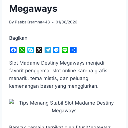
Megaways
By
PaebaKrermha443
01/08/2026
Bagikan
F
W
S
X
T
M
L
S
a
h
k
e
e
i
h
c
a
y
l
s
n
a
Slot Madame Destiny Megaways menjadi
e
t
p
e
s
e
r
favorit penggemar slot online karena grafis
b
s
e
g
e
e
menarik, tema mistis, dan peluang
o
A
r
n
kemenangan besar yang menggiurkan.
o
p
a
g
k
p
m
e
r
Banyak pemain terpikat oleh fitur Megaways