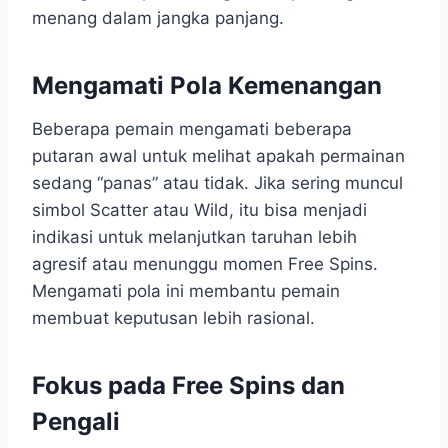
menang dalam jangka panjang.
Mengamati Pola Kemenangan
Beberapa pemain mengamati beberapa
putaran awal untuk melihat apakah permainan
sedang “panas” atau tidak. Jika sering muncul
simbol Scatter atau Wild, itu bisa menjadi
indikasi untuk melanjutkan taruhan lebih
agresif atau menunggu momen Free Spins.
Mengamati pola ini membantu pemain
membuat keputusan lebih rasional.
Fokus pada Free Spins dan
Pengali