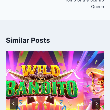
Queen
Similar Posts