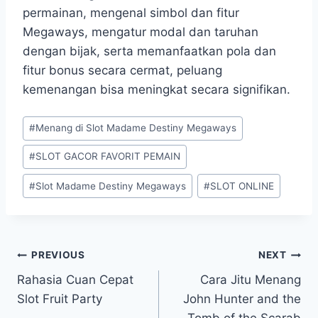
permainan, mengenal simbol dan fitur
Megaways, mengatur modal dan taruhan
dengan bijak, serta memanfaatkan pola dan
fitur bonus secara cermat, peluang
kemenangan bisa meningkat secara signifikan.
Post
#
Menang di Slot Madame Destiny Megaways
Tags:
#
SLOT GACOR FAVORIT PEMAIN
#
Slot Madame Destiny Megaways
#
SLOT ONLINE
Post
PREVIOUS
NEXT
Rahasia Cuan Cepat
Cara Jitu Menang
navigation
Slot Fruit Party
John Hunter and the
Tomb of the Scarab