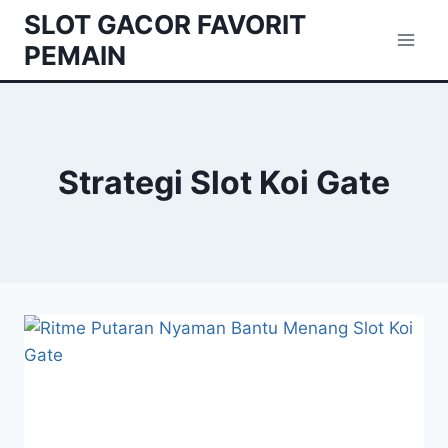
Skip
SLOT GACOR FAVORIT
to
PEMAIN
content
Strategi Slot Koi Gate