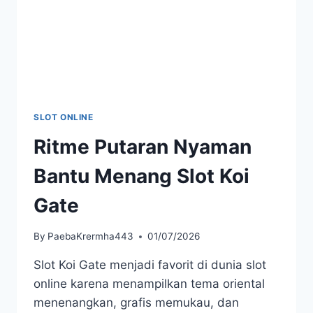
SLOT ONLINE
Ritme Putaran Nyaman
Bantu Menang Slot Koi
Gate
By
PaebaKrermha443
01/07/2026
Slot Koi Gate menjadi favorit di dunia slot
online karena menampilkan tema oriental
menenangkan, grafis memukau, dan