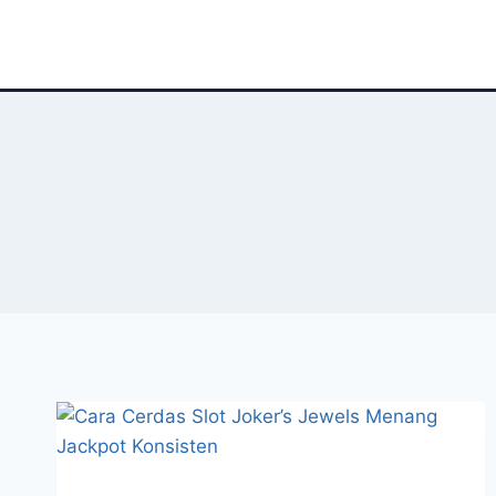
Skip
to
content