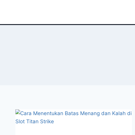
Skip
to
content