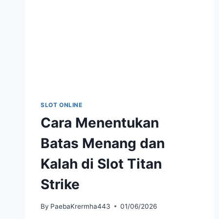
SLOT ONLINE
Cara Menentukan
Batas Menang dan
Kalah di Slot Titan
Strike
By
PaebaKrermha443
01/06/2026