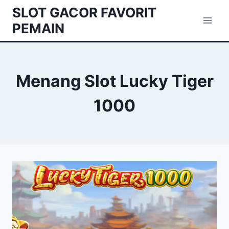
Skip
SLOT GACOR FAVORIT
to
PEMAIN
content
Menang Slot Lucky Tiger
1000