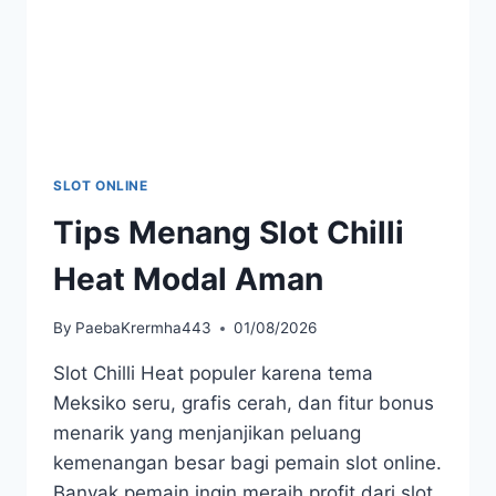
SLOT ONLINE
Tips Menang Slot Chilli
Heat Modal Aman
By
PaebaKrermha443
01/08/2026
Slot Chilli Heat populer karena tema
Meksiko seru, grafis cerah, dan fitur bonus
menarik yang menjanjikan peluang
kemenangan besar bagi pemain slot online.
Banyak pemain ingin meraih profit dari slot