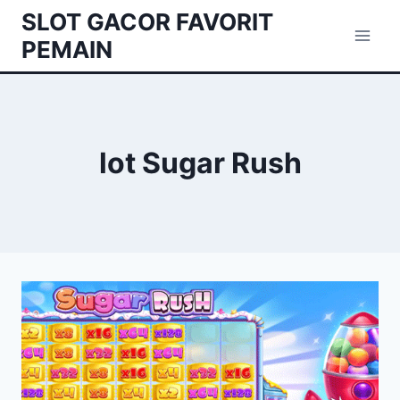
Skip
SLOT GACOR FAVORIT
to
PEMAIN
content
lot Sugar Rush