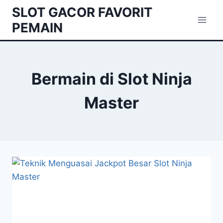
Skip
SLOT GACOR FAVORIT
to
PEMAIN
content
Bermain di Slot Ninja
Master